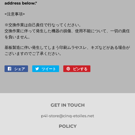
address below."
<注意事項>
※交換作業は自己責任で行なってください。
交換作業に伴って発生した機器の損傷、使用不能について、一切の責任
を負いません。
基板製造に伴い発生してしまう印刷ムラやスレ、キズなどがある場合が
ございますのでご了承ください。
シェア
Facebook
ツイート
Twitter
ピンする
Pinterest
で
に
で
シ
投
ピ
ェ
稿
ン
ア
す
す
す
る
る
GET IN TOUCH
る
p4l-store@cinq-etoiles.net
POLICY