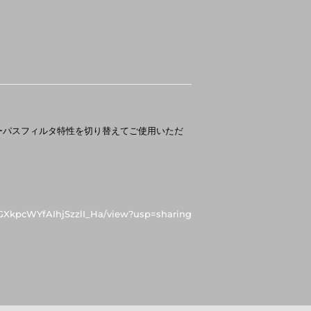
ローパスフィルタ特性を切り替えてご使用いただ
XKGXkpcWYfAIhjSzzlI_Ha/view?usp=sharing
rest