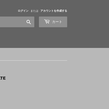
ログイン
または
アカウントを作成する
検
カート
索
す
る
ATE