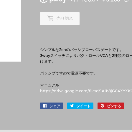
売り切れ
シンプルな2chのパッシブローパスゲートです。
3wayスイッチによりバクトロールVCAと2種類の
けます。
パッシブですので電源不要です。
マニュアル
https://drive.google.com/file/d/1Alb8jGC4XY
シェア
Facebook
ツイート
Twitter
ピンする
Pinte
で
に
で
シ
投
ピ
ェ
稿
ン
ア
す
す